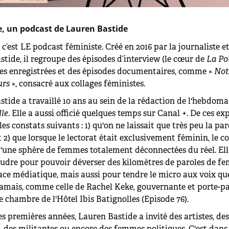
, un podcast de Lauren Bastide
c’est LE podcast féministe. Créé en 2016 par la journaliste et
tide, il regroupe des épisodes d’interview (le cœur de
La Po
es enregistrées
et des épisodes documentaires, comme «
Not
urs
», consacré aux collages féministes.
tide a travaillé 10 ans au sein de la rédaction de l'hebdom
lle
. Elle a aussi officié quelques temps sur Canal +. De ces ex
t les constats suivants : 1) qu'on ne laissait que très peu la pa
2) que lorsque le lectorat était exclusivement féminin, le c
'une sphère de femmes totalement déconnectées du réel. Ell
oudre pour pouvoir déverser des kilomètres de paroles de f
ace médiatique, mais aussi pour tendre le micro aux voix que
jamais, comme celle de Rachel Keke, gouvernante et porte-pa
chambre de l'Hôtel Ibis Batignolles (Episode 76).
s premières années, Lauren Bastide a invité des artistes, des
, des militantes ou encore des femmes politiques. C'est dans 