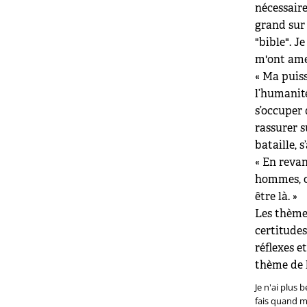
nécessaire
grand sur 
"bible". J
m'ont amen
« Ma puiss
l’humanit
s’occuper 
rassurer s
bataille, 
« En revan
hommes, o
être là. »
Les thème
certitudes
réflexes 
thème de l
Je n'ai plus 
fais quand m