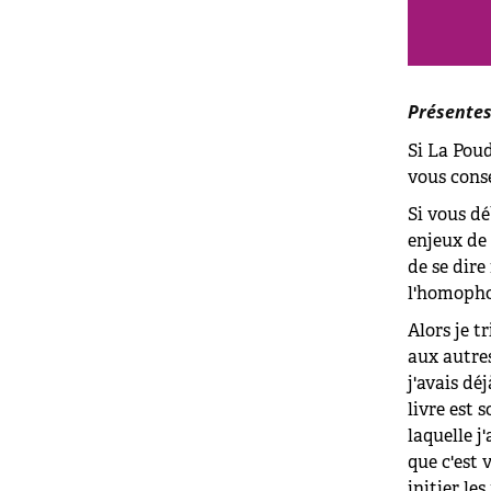
Présente
Si La Pou
vous conse
Si vous d
enjeux de 
de se dire
l'homopho
Alors je t
aux autres
j'avais d
livre est 
laquelle j
que c'est 
initier le