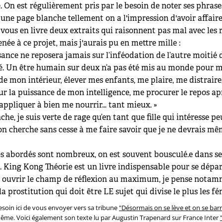
. On est régulièrement pris par le besoin de noter ses phrase
une page blanche tellement on a l'impression d'avoir affair
e vous en livre deux extraits qui raisonnent pas mal avec les 
ée à ce projet, mais j'aurais pu en mettre mille :
ance ne reposera jamais sur l’inféodation de l’autre moitié 
é. Un être humain sur deux n’a pas été mis au monde pour m’
de mon intérieur, élever mes enfants, me plaire, me distraire
ur la puissance de mon intelligence, me procurer le repos ap
s’appliquer à bien me nourrir… tant mieux. »
che, je suis verte de rage qu’en tant que fille qui intéresse pe
n cherche sans cesse à me faire savoir que je ne devrais mê
s abordés sont nombreux, on est souvent bousculé.e dans se
. King Kong Théorie est un livre indispensable pour se dépar
et ouvrir le champ de réflexion au maximum, je pense nota
a prostitution qui doit être LE sujet qui divise le plus les fé
besoin ici de vous envoyer vers sa tribune
"Désormais on se lève et on se bar
ême. Voici également son texte lu par Augustin Trapenard sur France Inter