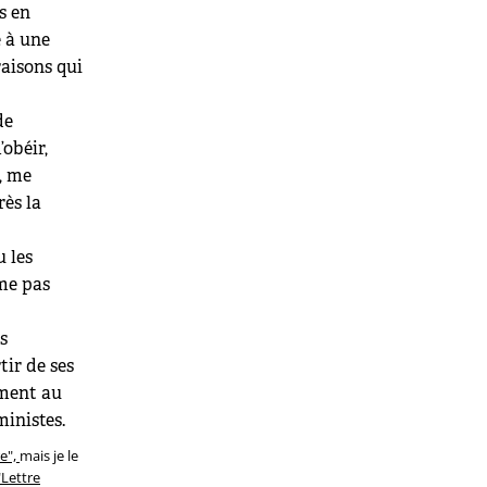
s en
e à une
raisons qui
de
obéir,
, me
rès la
u les
me pas
s
tir de ses
mment au
ministes.
re",
mais je le
"Lettre