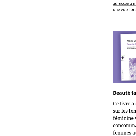
adressée à m
une voix for
Beauté fa
Ce livre a
sur les fe
féminine v
consommat
femmes au