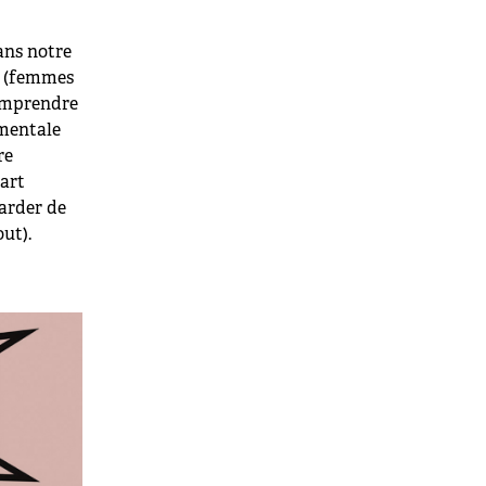
dans notre
ns (femmes
comprendre
 mentale
re
part
garder de
ut).