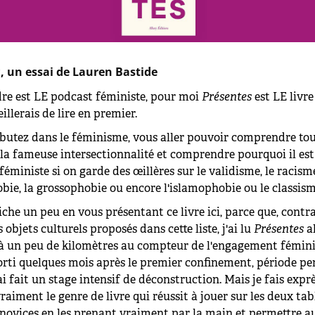
s
, un essai de Lauren Bastide
dre est LE podcast féministe, pour moi
Présentes
est LE livre
illerais de lire en premier.
ébutez dans le féminisme, vous aller pouvoir comprendre tou
la fameuse intersectionnalité et comprendre pourquoi il est 
 féministe si on garde des œillères sur le validisme, le racism
bie, la grossophobie ou encore l'islamophobie ou le classis
riche un peu en vous présentant ce livre ici, parce que, cont
 objets culturels proposés dans cette liste, j'ai lu
Présentes
al
éjà un peu de kilomètres au compteur de l'engagement fémini
sorti quelques mois après le premier confinement, période p
'ai fait un stage intensif de déconstruction. Mais je fais expr
vraiment le genre de livre qui réussit à jouer sur les deux tab
s novices en les prenant vraiment par la main et permettre a