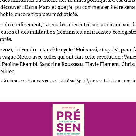
i découvert Daria Marx et que j'ai pu commencer à être sensi
phobie, encore trop peu médiatisée.
 du confinement, La Poudre a recentré son attention sur d
euse·s et des militant·e·s (féministes, antiracistes, écologiste
après.
 2021, La Poudre a lancé le cycle "
Moi aussi, et après
", pour f
a vague Metoo avec celles qui ont fait cette révolution : Vane
, Paoline Ekambi, Sandrine Rousseau, Flavie Flament, Chris
Miller.
st à retrouver désormais en exclusivité sur
Spotify
(accessible via un compte 