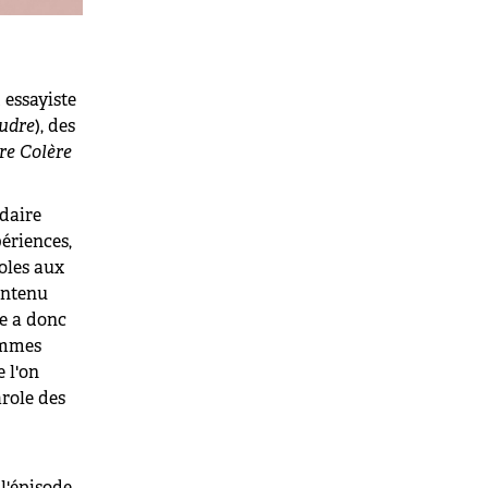
 essayiste
udre
), des
re Colère
adaire
périences,
roles aux
ontenu
e a donc
emmes
 l'on
role des
l'épisode