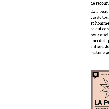
de reconn
Ça a beau 
vie de tou
et hommes
ce qui co
pour atte
anecdotiqu
entière. Je
l'estime p