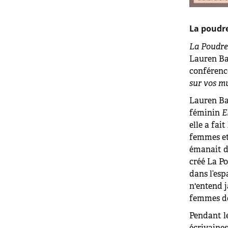
La poudre
La Poudre
Lauren Bas
conférenc
sur vos m
Lauren Bas
féminin
E
elle a fai
femmes et 
émanait d
créé La P
dans l’esp
n'entend 
femmes de 
Pendant le
écrivaines