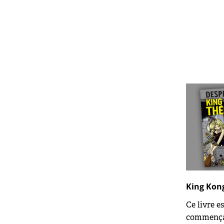
King Kong
Ce livre e
commençant