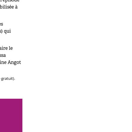
bilisée à
es
s) qui
aire le
ssa
tine Angot
gratuit).