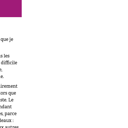
 que je
s les
difficile
e,
me.
rairement
ors que
ste. Le
endant
ès, parce
leaux :
ux autres