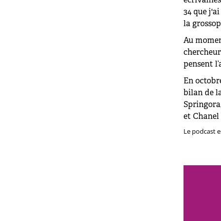
34 que j'a
la grosso
Au moment
chercheur·
pensent l’
En octobre
bilan de l
Springora
et Chanel 
Le podcast e