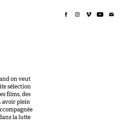
uand on veut
ite sélection
des films, des
 avoir plein
t accompagnée
ans la lutte