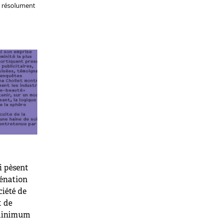
st résolument
i pèsent
iénation
ciété de
t de
 minimum